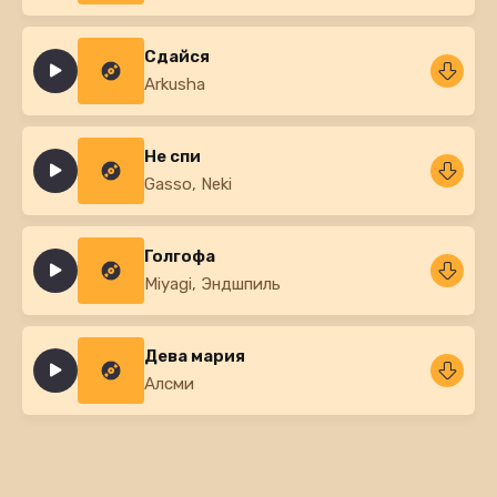
Сдайся
Arkusha
Не спи
Gasso, Neki
Голгофа
Miyagi, Эндшпиль
Дева мария
Алсми