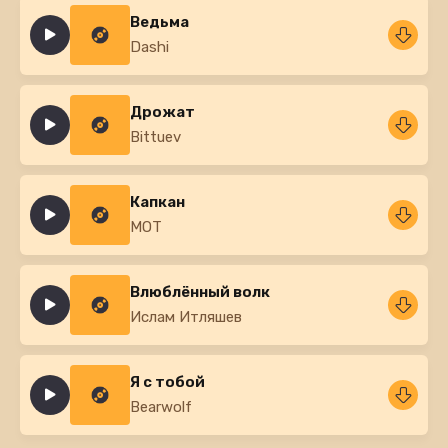
Ведьма
Dashi
Дрожат
Bittuev
Капкан
MOT
Влюблённый волк
Ислам Итляшев
Я с тобой
Bearwolf