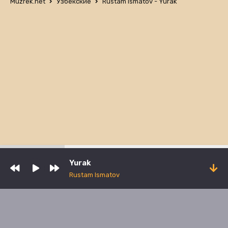
Muzrek.net
Узбекские
Rustam Ismatov - Yurak
Yurak
Rustam Ismatov